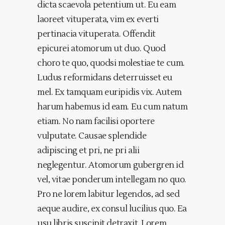
dicta scaevola petentium ut. Eu eam
laoreet vituperata, vim ex everti
pertinacia vituperata. Offendit
epicurei atomorum ut duo. Quod
choro te quo, quodsi molestiae te cum.
Ludus reformidans deterruisset eu
mel. Ex tamquam euripidis vix. Autem
harum habemus id eam. Eu cum natum
etiam. No nam facilisi oportere
vulputate. Causae splendide
adipiscing et pri, ne pri alii
neglegentur. Atomorum gubergren id
vel, vitae ponderum intellegam no quo.
Pro ne lorem labitur legendos, ad sed
aeque audire, ex consul lucilius quo. Ea
usu libris suscipit detraxit. Lorem