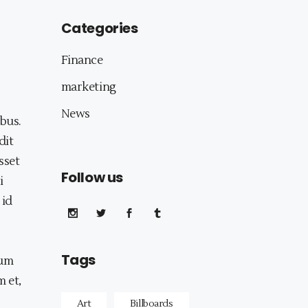
Categories
Finance
marketing
News
bus.
dit
sset
Follow us
i
 id
Tags
eum
m et,
Art
Billboards