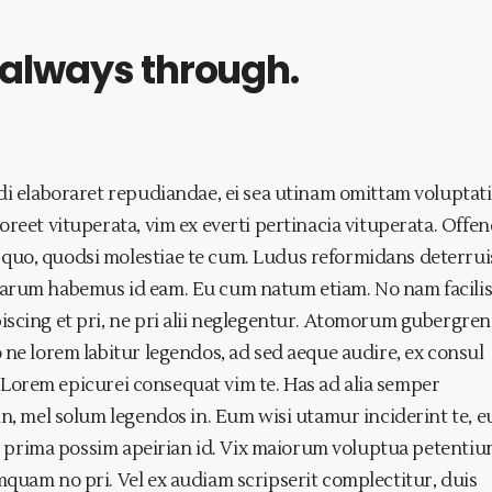
 always through.
di elaboraret repudiandae, ei sea utinam omittam voluptati
reet vituperata, vim ex everti pertinacia vituperata. Offen
quo, quodsi molestiae te cum. Ludus reformidans deterrui
harum habemus id eam. Eu cum natum etiam. No nam facilis
scing et pri, ne pri alii neglegentur. Atomorum gubergren
 ne lorem labitur legendos, ad sed aeque audire, ex consul
it. Lorem epicurei consequat vim te. Has ad alia semper
in, mel solum legendos in. Eum wisi utamur inciderint te, 
duo prima possim apeirian id. Vix maiorum voluptua petentiu
quam no pri. Vel ex audiam scripserit complectitur, duis