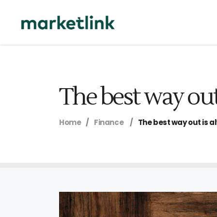
The best way out
Home
/
Finance
/
The best way out is a