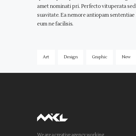
amet nominati pri. Perfecto vituperata sed
suavitate. Ea nemore antiopam sententiae 
eum ne facilisis.
Art
Design
Graphic
New
We are a creative agency working