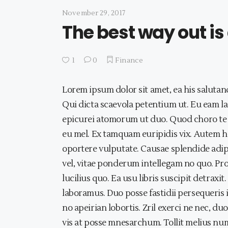
November 29, 2017
The best way out is
1
0
Finance
Lorem ipsum dolor sit amet, ea his salutan
Qui dicta scaevola petentium ut. Eu eam lao
epicurei atomorum ut duo. Quod choro te 
eu mel. Ex tamquam euripidis vix. Autem 
oportere vulputate. Causae splendide adipi
vel, vitae ponderum intellegam no quo. Pro
lucilius quo. Ea usu libris suscipit detrax
laboramus. Duo posse fastidii persequeris 
no apeirian lobortis. Zril exerci ne nec, 
vis at posse mnesarchum. Tollit melius num