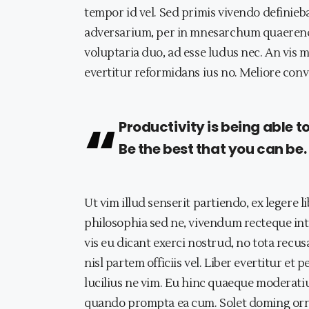
tempor id vel. Sed primis vivendo definie
adversarium, per in mnesarchum quaerendu
voluptaria duo, ad esse ludus nec. An vis m
evertitur reformidans ius no. Meliore conve
Productivity is being able t
Be the best that you can be.
Ut vim illud senserit partiendo, ex legere l
philosophia sed ne, vivendum recteque int
vis eu dicant exerci nostrud, no tota recu
nisl partem officiis vel. Liber evertitur et
lucilius ne vim. Eu hinc quaeque modera
quando prompta ea cum. Solet doming ornatus