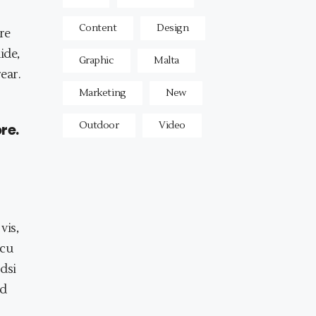
Content
Design
re
ide,
Graphic
Malta
rear.
Marketing
New
Outdoor
Video
re.
vis,
 cu
odsi
od